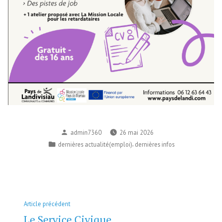
Publié
admin7360
26 mai 2026
par
Publié
,
dernières actualité(emploi)
dernières infos
dans
Navigation
Article
Article précédent
de
précédent :
Le Service Civique