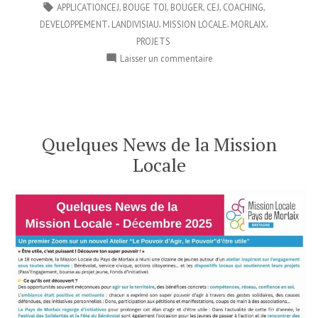
dans
Étiquettes :
,
,
,
,
,
APPLICATIONCEJ
BOUGE TOI
BOUGER
CEJ
COACHING
,
,
,
,
DEVELOPPEMENT
LANDIVISIAU
MISSION LOCALE
MORLAIX
PROJETS
sur
Laisser un commentaire
Et
si
tu
osais
maintenant
Quelques News de la Mission
?
Locale