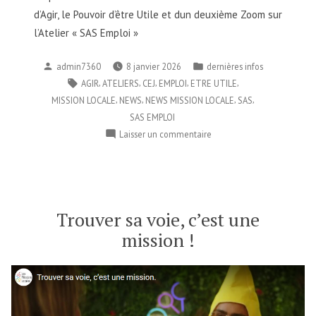
d’Agir, le Pouvoir d’être Utile et dun deuxième Zoom sur
l’Atelier « SAS Emploi »
Publié
Publié
admin7360
8 janvier 2026
dernières infos
par
dans
Étiquettes :
,
,
,
,
,
AGIR
ATELIERS
CEJ
EMPLOI
ETRE UTILE
,
,
,
,
MISSION LOCALE
NEWS
NEWS MISSION LOCALE
SAS
SAS EMPLOI
sur
Laisser un commentaire
Quelques
News
de
la
Mission
Trouver sa voie, c’est une
Locale
mission !