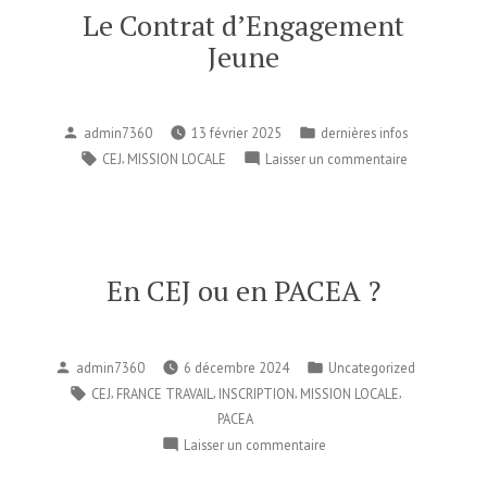
une
Le Contrat d’Engagement
mission
Jeune
!
Publié
Publié
admin7360
13 février 2025
dernières infos
par
dans
Étiquettes :
,
sur
CEJ
MISSION LOCALE
Laisser un commentaire
Le
Contrat
d’Engagemen
Jeune
En CEJ ou en PACEA ?
Publié
Publié
admin7360
6 décembre 2024
Uncategorized
par
dans
Étiquettes :
,
,
,
,
CEJ
FRANCE TRAVAIL
INSCRIPTION
MISSION LOCALE
PACEA
sur
Laisser un commentaire
En