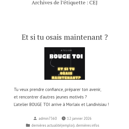
Archives de l’étiquette :
CEJ
Et si tu osais maintenant ?
Tu veux prendre confiance, préparer ton avenir,
et rencontrer d’autres jeunes motivés ?
L’atelier BOUGE TOI arrive à Morlaix et Landivisiau !
Publié
admin7360
12 janvier 2026
par
Publié
,
dernières actualité(emploi)
dernières infos