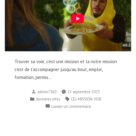
Trouver sa voie, c’est une mission​ et la notre mission
c’est de t’accompagner jusqu’au bout, emploi,
formation, permis…
Publié
admin7360
12 septembre 2025
par
Publié
Étiquettes :
,
,
dernières infos
CEJ
MISSION
VOIE
dans
sur
Laisser un commentaire
Trouver
sa
voie,
c’est