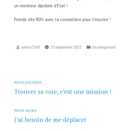
un moniteur diplômé d’Etat !
Prends vite RDV avec ta conseillère pour t’inscrire !
Publié
Publié
admin7360
25 septembre 2025
Uncategorized
par
dans
Navigation
Article
Article précédent
de
précédent :
Trouver sa voie, c’est une mission !
l’article
Article
Article suivant
suivant
J’ai besoin de me déplacer
: