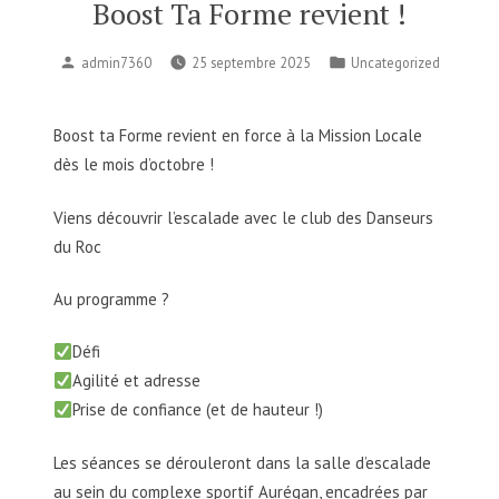
Boost Ta Forme revient !
Publié
Publié
admin7360
25 septembre 2025
Uncategorized
par
dans
Boost ta Forme revient en force à la Mission Locale
dès le mois d’octobre !
Viens découvrir l’escalade avec le club des Danseurs
du Roc
Au programme ?
Défi
Agilité et adresse
Prise de confiance (et de hauteur !)
Les séances se dérouleront dans la salle d’escalade
au sein du complexe sportif Aurégan, encadrées par