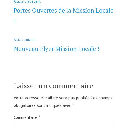
Navigation
Article
Article précédent
de
précédent :
Portes Ouvertes de la Mission Locale
l’article
!
Article
Article suivant
suivant
Nouveau Flyer Mission Locale !
:
Laisser un commentaire
Votre adresse e-mail ne sera pas publiée.
Les champs
obligatoires sont indiqués avec
*
Commentaire
*