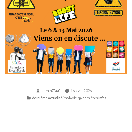
Publié
admin7360
16 avril 2026
par
Publié
,
dernières actualité(mob/vie q)
dernières infos
dans