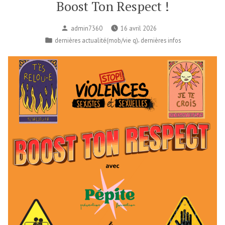
Boost Ton Respect !
Publié
admin7360
16 avril 2026
par
Publié
,
dernières actualité(mob/vie q)
dernières infos
dans