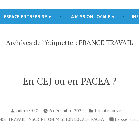
ESPACE ENTREPRISE
LA MISSION LOCALE
IN
Archives de l’étiquette :
FRANCE TRAVAIL
En CEJ ou en PACEA ?
Publié
Publié
admin7360
6 décembre 2024
Uncategorized
par
dans
es :
,
,
,
NCE TRAVAIL
INSCRIPTION
MISSION LOCALE
PACEA
Laisser un 