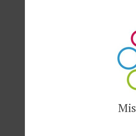
Accéder
au
contenu
Mis