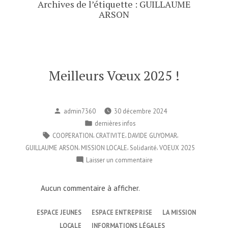
Archives de l’étiquette :
GUILLAUME
ARSON
Meilleurs Vœux 2025 !
Publié
admin7360
30 décembre 2024
par
Publié
dernières infos
dans
Étiquettes :
,
,
,
COOPERATION
CRATIVITE
DAVIDE GUYOMAR
,
,
,
GUILLAUME ARSON
MISSION LOCALE
Solidarité
VOEUX 2025
sur
Laisser un commentaire
Meilleurs
Vœux
Aucun commentaire à afficher.
2025
!
ESPACE JEUNES
ESPACE ENTREPRISE
LA MISSION
LOCALE
INFORMATIONS LÉGALES