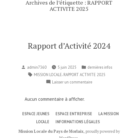
Archives de l’étiquette :
RAPPORT
ACTIVITE 2025
Rapport d’Activité 2024
Publié
Publié
admin7360
5 juin 2025
dernières infos
par
dans
Étiquettes :
,
MISSION LOCALE
RAPPORT ACTIVITE 2025
sur
Laisser un commentaire
Rapport
d’Activité
Aucun commentaire à afficher.
2024
ESPACE JEUNES
ESPACE ENTREPRISE
LA MISSION
LOCALE
INFORMATIONS LÉGALES
Mission Locale du Pays de Morlaix
,
proudly powered by