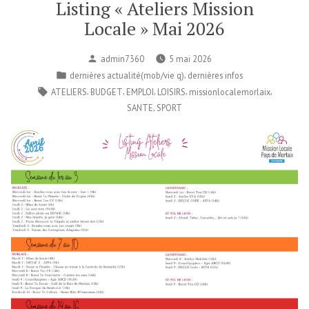
Listing « Ateliers Mission
Locale » Mai 2026
Publié
admin7360
5 mai 2026
par
Publié
,
dernières actualité(mob/vie q)
dernières infos
dans
Étiquettes :
,
,
,
,
,
ATELIERS
BUDGET
EMPLOI
LOISIRS
missionlocalemorlaix
,
SANTE
SPORT