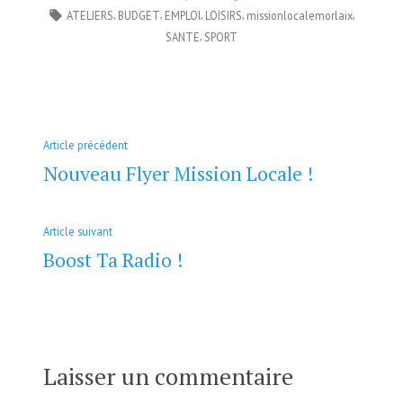
dans
Étiquettes :
,
,
,
,
,
ATELIERS
BUDGET
EMPLOI
LOISIRS
missionlocalemorlaix
,
SANTE
SPORT
Navigation
Article
Article précédent
de
précédent :
Nouveau Flyer Mission Locale !
l’article
Article
Article suivant
suivant
Boost Ta Radio !
:
Laisser un commentaire