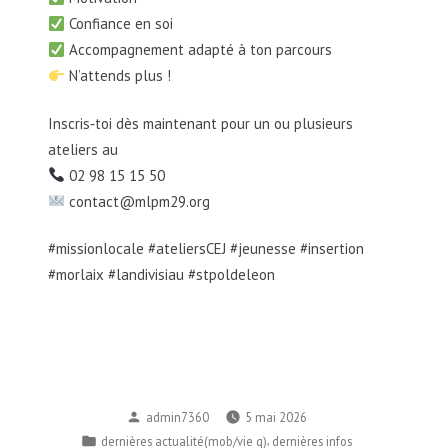
Confiance en soi
Accompagnement adapté à ton parcours
N’attends plus !
Inscris‑toi dès maintenant pour un ou plusieurs
ateliers au
02 98 15 15 50
contact@mlpm29.org
#missionlocale #ateliersCEJ #jeunesse #insertion
#morlaix #landivisiau #stpoldeleon
Publié
admin7360
5 mai 2026
par
Publié
,
dernières actualité(mob/vie q)
dernières infos