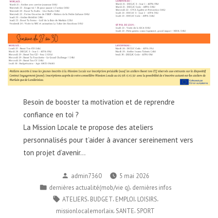
Besoin de booster ta motivation et de reprendre
confiance en toi ?
La Mission Locale te propose des ateliers
personnalisés pour t’aider à avancer sereinement vers
ton projet d’avenir…
Publié
admin7360
5 mai 2026
par
Publié
,
dernières actualité(mob/vie q)
dernières infos
dans
Étiquettes :
,
,
,
,
ATELIERS
BUDGET
EMPLOI
LOISIRS
,
,
missionlocalemorlaix
SANTE
SPORT