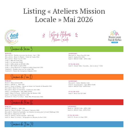
santé
et
Listing « Ateliers Mission
écran
Locale » Mai 2026