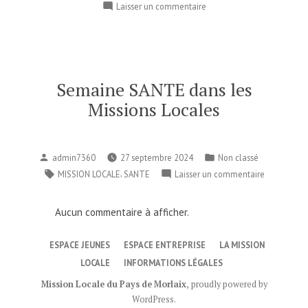
sur
Laisser un commentaire
Listing
« Ateliers
Mission
Locale »
Mai
Semaine SANTE dans les
2026
Missions Locales
Publié
Publié
admin7360
27 septembre 2024
Non classé
par
dans
Étiquettes :
,
sur
MISSION LOCALE
SANTE
Laisser un commentaire
Semaine
SANTE
Aucun commentaire à afficher.
dans
les
ESPACE JEUNES
ESPACE ENTREPRISE
LA MISSION
Missions
LOCALE
INFORMATIONS LÉGALES
Locales
Mission Locale du Pays de Morlaix
,
proudly powered by
WordPress
.