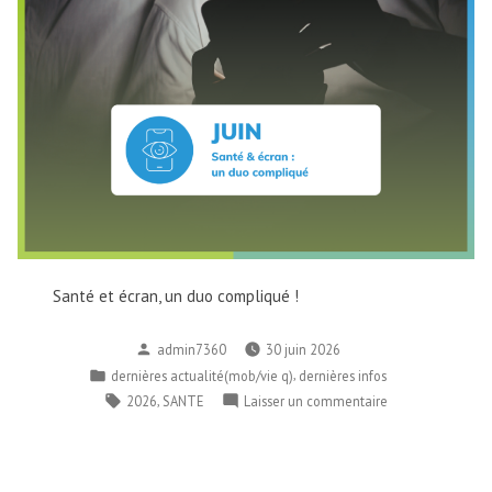
Santé et écran, un duo compliqué !
Publié
admin7360
30 juin 2026
par
Publié
,
dernières actualité(mob/vie q)
dernières infos
dans
Étiquettes :
,
sur
2026
SANTE
Laisser un commentaire
Moment
Santé
: