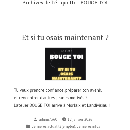
Archives de l’étiquette :
BOUGE TOI
Et si tu osais maintenant ?
Tu veux prendre confiance, préparer ton avenir,
et rencontrer d’autres jeunes motivés ?
L’atelier BOUGE TOI arrive à Morlaix et Landivisiau !
Publié
admin7360
12 janvier 2026
par
Publié
,
dernières actualité(emploi)
dernières infos