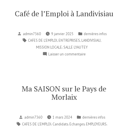
le
Pays
Café de l’Emploi à Landivisiau
de
MORLAIX
!
Publié
Publié
admin7360
9 janvier 2025
dernières infos
par
dans
Étiquettes :
,
,
,
CAFES DE L'EMPLOI
ENTREPRISES
LANDIVISIAU
,
MISSION LOCALE
SALLE LYAUTEY
sur
Laisser un commentaire
Café
de
l’Emploi
à
Landivisiau
Ma SAISON sur le Pays de
Morlaix
Publié
Publié
admin7360
1 mars 2024
dernières infos
par
dans
Étiquettes :
,
,
,
,
CAFES DE L'EMPLOI
Candidats
Echanges
EMPLOYEURS