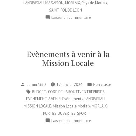
,
,
,
,
LANDIVISIAU
MA SAISON
MORLAIX
Pays de Morlaix
SAINT POL DE LEON
sur
Laisser un commentaire
Ma
SAISON
sur
le
Pays
Evènements à venir à la
de
Mission Locale
Morlaix
Publié
Publié
admin7360
12 janvier 2024
Non classé
par
dans
Étiquettes :
,
,
,
BUDGET
CODE DE LA ROUTE
ENTREPRISES
,
,
,
EVENEMENT A VENIR
Evénements
LANDIVISIAU
,
,
,
MISSION LOCALE
Mission Locale Morlaix
MORLAIX
,
PORTES OUVERTES
SPORT
sur
Laisser un commentaire
Evènements
à