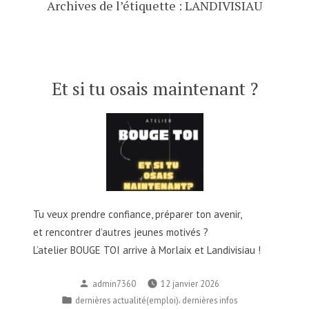
Archives de l’étiquette :
LANDIVISIAU
Et si tu osais maintenant ?
Tu veux prendre confiance, préparer ton avenir,
et rencontrer d’autres jeunes motivés ?
L’atelier BOUGE TOI arrive à Morlaix et Landivisiau !
Publié
admin7360
12 janvier 2026
par
Publié
,
dernières actualité(emploi)
dernières infos