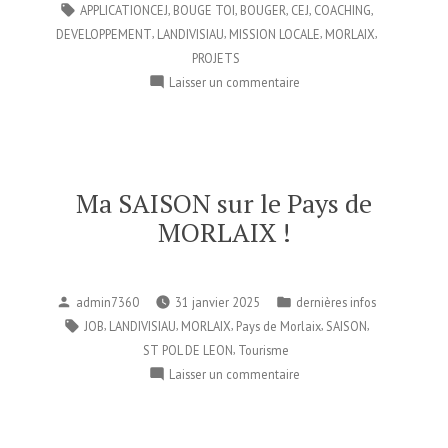
dans
Étiquettes :
,
,
,
,
,
APPLICATIONCEJ
BOUGE TOI
BOUGER
CEJ
COACHING
,
,
,
,
DEVELOPPEMENT
LANDIVISIAU
MISSION LOCALE
MORLAIX
PROJETS
sur
Laisser un commentaire
Et
si
tu
osais
maintenant
Ma SAISON sur le Pays de
?
MORLAIX !
Publié
Publié
admin7360
31 janvier 2025
dernières infos
par
dans
Étiquettes :
,
,
,
,
,
JOB
LANDIVISIAU
MORLAIX
Pays de Morlaix
SAISON
,
ST POL DE LEON
Tourisme
sur
Laisser un commentaire
Ma
SAISON
sur